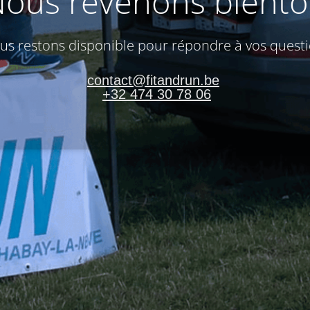
ous revenons bientô
us restons disponible pour répondre à vos questi
contact@fitandrun.be
+32 474 30 78 06