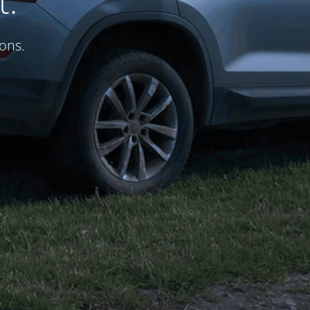
t.
ons.