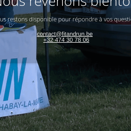
ous revenons bientô
us restons disponible pour répondre à vos questi
contact@fitandrun.be
+32 474 30 78 06