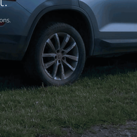
t.
ons.