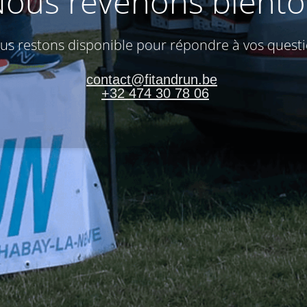
ous revenons bientô
us restons disponible pour répondre à vos questi
contact@fitandrun.be
+32 474 30 78 06