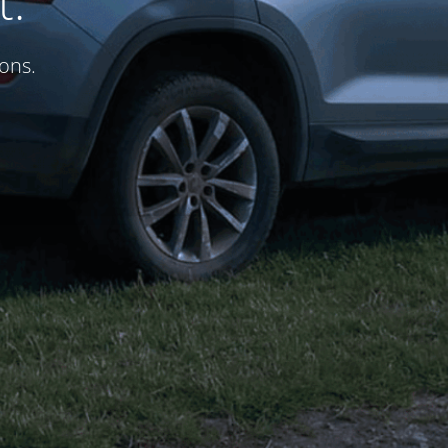
t.
ons.